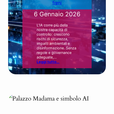
freni
6 Gennaio 2026
L’IA corre più della
nostra capacità di
controllo: crescono
rischi di sicurezza,
impatti ambientali e
disinformazione. Senza
regole e governance
adeguate,…
Leggi tutto..
.