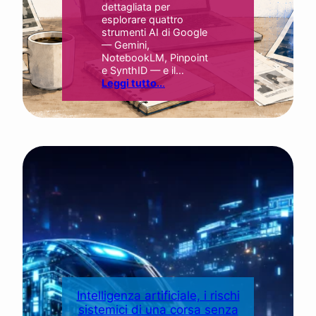
dettagliata per
esplorare quattro
strumenti AI di Google
— Gemini,
NotebookLM, Pinpoint
e SynthID — e il…
Leggi tutto..
.
Intelligenza artificiale, i rischi
sistemici di una corsa senza