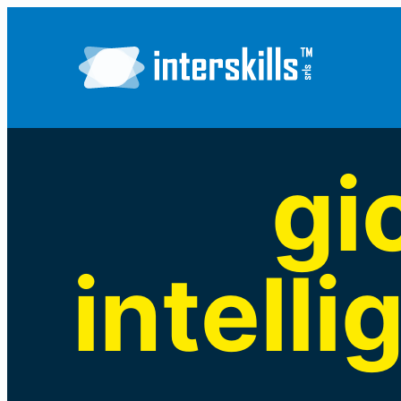
gi
intelli