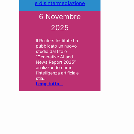
e disintermediazione
6 Novembre
2025
Il Reuters Institute ha
pubblicato un nuovo
studio dal titolo
“Generative AI and
News Report 2025”
analizzando come
l’intelligenza artificiale
stia…
Leggi tutto..
.