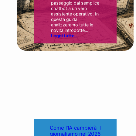
passaggio dal semplice
chatbot a un vero
assistente operativo. In
questa guida
analizzeremo tutte le
novità introdotte…
Leggi tutto..
.
Come l’IA cambierà il
giornalismo nel 2026