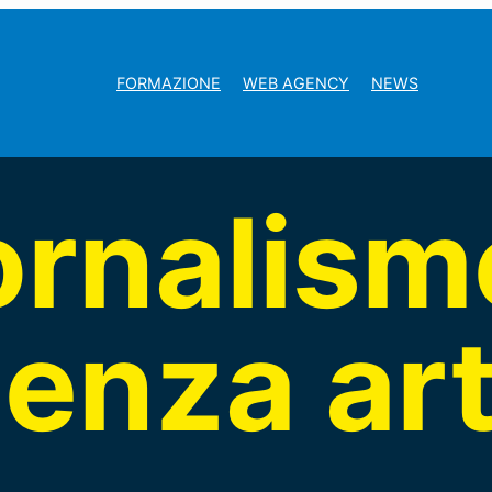
FORMAZIONE
WEB AGENCY
NEWS
ornalism
genza art