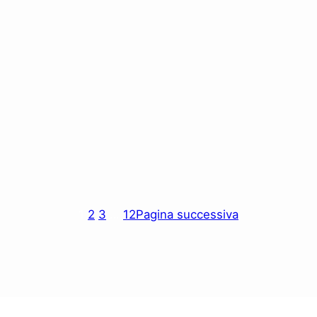
1
2
3
…
12
Pagina successiva