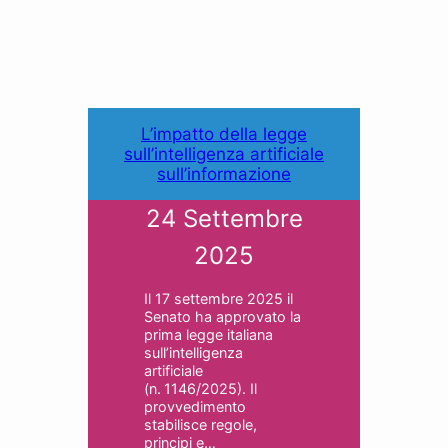
L’impatto della legge
sull’intelligenza artificiale
sull’informazione
24 Settembre
2025
Il 17 settembre 2025 il
Senato ha approvato la
prima legge italiana
sull’intelligenza
artificiale
(n. 1146/2025). Il
provvedimento
stabilisce regole,
principi e…