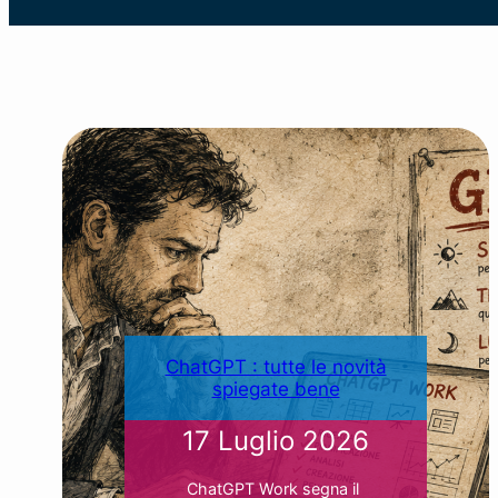
ChatGPT : tutte le novità
spiegate bene
17 Luglio 2026
ChatGPT Work segna il