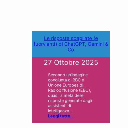
Le risposte sbagliate (e
fuorvianti) di ChatGPT, Gemini &
Co
27 Ottobre 2025
Secondo un’indagine
congiunta di BBC e
Unione Europea di
Radiodiffusione (EBU),
quasi la metà delle
risposte generate dagli
assistenti di
intelligenza…
Leggi tutto..
.