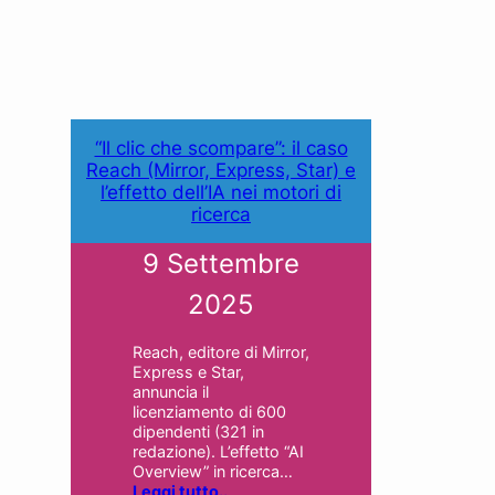
“Il clic che scompare”: il caso
Reach (Mirror, Express, Star) e
l’effetto dell’IA nei motori di
ricerca
9 Settembre
2025
Reach, editore di Mirror,
Express e Star,
annuncia il
licenziamento di 600
dipendenti (321 in
redazione). L’effetto “AI
Overview” in ricerca…
Leggi tutto..
.