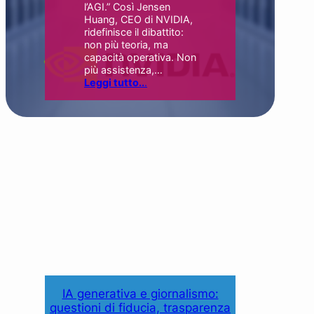
l’AGI.” Così Jensen
Huang, CEO di NVIDIA,
ridefinisce il dibattito:
non più teoria, ma
capacità operativa. Non
più assistenza,…
Leggi tutto..
.
IA generativa e giornalismo:
questioni di fiducia, trasparenza