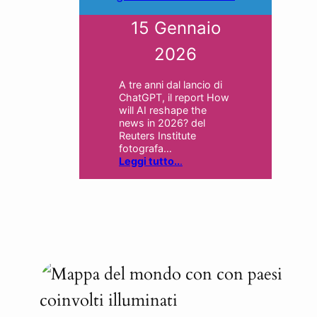
15 Gennaio
2026
A tre anni dal lancio di
ChatGPT, il report How
will AI reshape the
news in 2026? del
Reuters Institute
fotografa…
Leggi tutto..
.