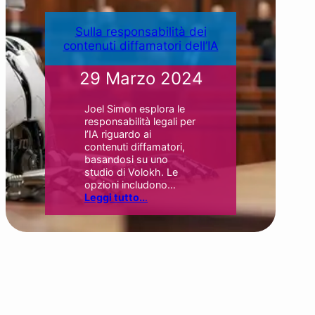
Sulla responsabilità dei
contenuti diffamatori dell’IA
29 Marzo 2024
Joel Simon esplora le
responsabilità legali per
l’IA riguardo ai
contenuti diffamatori,
basandosi su uno
studio di Volokh. Le
opzioni includono…
Leggi tutto..
.