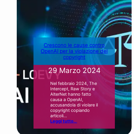
Crescono le cause contro
OpenAI per la violazione del
copyright
29 Marzo 2024
Nel febbraio 2024, The
Intercept, Raw Story e
AlterNet hanno fatto
causa a OpenAI,
accusandola di violare il
copyright copiando
articoli…
Leggi tutto..
.