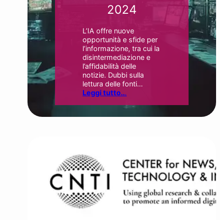
2024
L’IA offre nuove
opportunità e sfide per
l’informazione, tra cui la
disintermediazione e
l’affidabilità delle
notizie. Dubbi sulla
lettura delle fonti…
Leggi tutto..
.