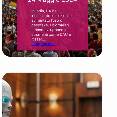
In India, l’IA ha
influenzato le elezioni e
aumentato l’uso di
deepfake. I giornalisti
stanno sviluppando
strumenti come DAU e
Itisaar…
Leggi tutto..
.