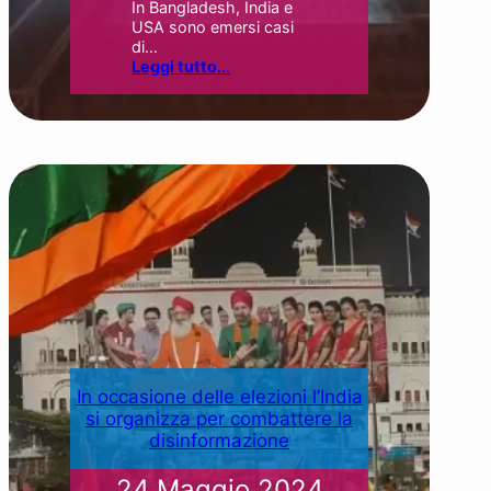
In Bangladesh, India e
USA sono emersi casi
di…
Leggi tutto..
.
In occasione delle elezioni l’India
si organizza per combattere la
disinformazione
24 Maggio 2024