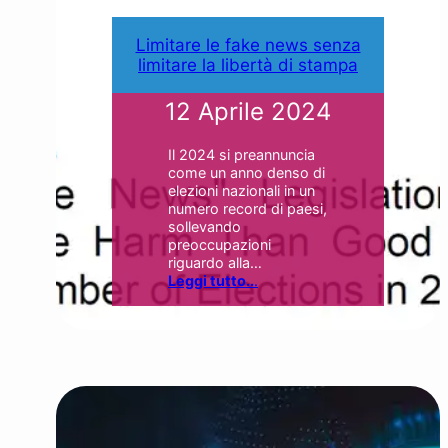
Limitare le fake news senza
limitare la libertà di stampa
12 Aprile 2024
Il 2024 si preannuncia
come un anno denso di
elezioni nazionali in un
numero record di paesi,
sollevando
preoccupazioni
riguardo alla…
Leggi tutto..
.