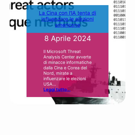
La Cina con l’IA tenta di
influenzare le elezioni
americane
8 Aprile 2024
Il Microsoft Threat
Analysis Center avverte
di minacce informatiche
dalla Cina e Corea del
Nord, mirate a
influenzare le elezioni
USA…
Leggi tutto..
.