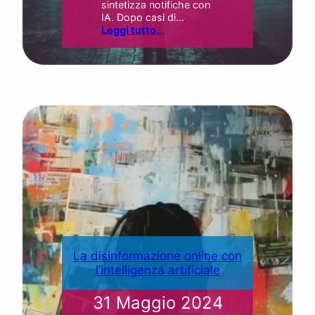
sintetizza notifiche con
IA. Dopo casi di…
Leggi tutto..
.
La disinformazione online con
l’intelligenza artificiale
31 Maggio 2024