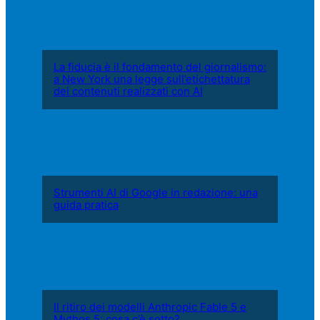
La fiducia è il fondamento del giornalismo:
a New York una legge sull’etichettatura
dei contenuti realizzati con AI
Strumenti AI di Google in redazione: una
guida pratica
Il ritiro dei modelli Anthropic Fable 5 e
Mythos 5: cosa c’è sotto?